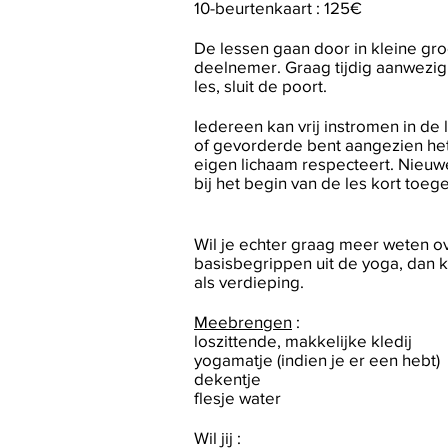
10-beurtenkaart : 125€
De lessen gaan door in kleine gr
deelnemer. Graag tijdig aanwezig z
les, sluit de poort.
Iedereen kan vrij instromen in de 
of gevorderde bent aangezien het
eigen lichaam respecteert. Nieuwe
bij het begin van de les kort toege
Wil je echter graag meer weten ov
basisbegrippen uit de yoga, dan 
als verdieping.
Meebrengen
:
loszittende, makkelijke kledij
yogamatje (indien je er een hebt)
dekentje
flesje water
Wil jij :