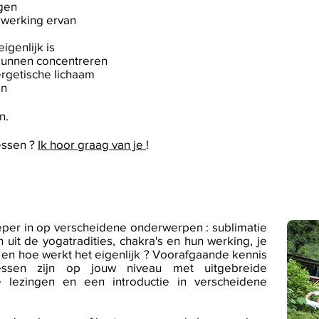
ngen
 werking ervan
igenlijk is
 kunnen concentreren
ergetische lichaam
en
n.
essen ?
Ik hoor graag van je
!
er in op verscheidene onderwerpen : sublimatie
 uit de yogatradities, chakra's en hun werking, je
 en hoe werkt het eigenlijk ? Voorafgaande kennis
klessen zijn op jouw niveau met uitgebreide
e lezingen en een introductie in verscheidene